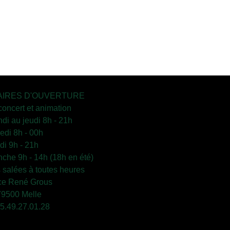
IRES D'OUVERTURE
concert et animation
ndi au jeudi 8h - 21h
edi 8h - 00h
i 9h - 21h
che 9h - 14h (18h en été)
s salées à toutes heures
ce René Grous
79500 Melle
 05.49.27.01.28