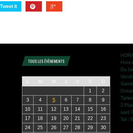
Tweet It
HORA
TOUS LES ÉVÈNEMENTS
Hors 
Du lu
Vendr
L
M
M
J
V
S
D
Samed
1
2
Diman
Tarte
3
4
5
6
7
8
9
2 Pla
10
11
12
13
14
15
16
sard 
17
18
19
20
21
22
23
Tel :
24
25
26
27
28
29
30