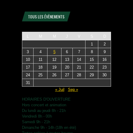
TOUS LES ÉVÈNEMENTS
L
M
M
J
V
S
D
1
2
3
4
5
6
7
8
9
10
11
12
13
14
15
16
17
18
19
20
21
22
23
24
25
26
27
28
29
30
31
« Juil
Sep »
HORAIRES D'OUVERTURE
Hors concert et animation
Du lundi au jeudi 8h - 21h
Vendredi 8h - 00h
Samedi 9h - 21h
Dimanche 9h - 14h (18h en été)