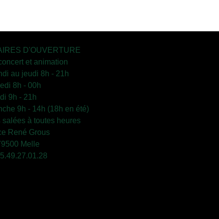
IRES D'OUVERTURE
concert et animation
ndi au jeudi 8h - 21h
edi 8h - 00h
i 9h - 21h
che 9h - 14h (18h en été)
s salées à toutes heures
ce René Grous
79500 Melle
 05.49.27.01.28