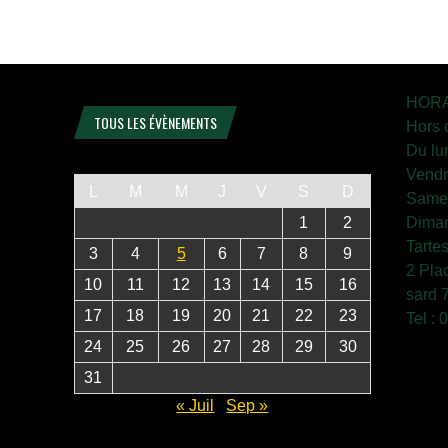
HORA
TOUS LES ÉVÈNEMENTS
Hors 
Du lu
Vendr
L
M
M
J
V
S
D
Samed
1
2
Diman
Tarte
3
4
5
6
7
8
9
2 Pla
10
11
12
13
14
15
16
sard 
17
18
19
20
21
22
23
Tel :
24
25
26
27
28
29
30
31
« Juil
Sep »