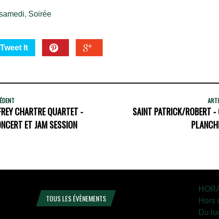
samedi
,
Soirée
Tweet It
CÉDENT
ARTI
FREY CHARTRE QUARTET -
SAINT PATRICK/ROBERT - 
ONCERT ET JAM SESSION
PLANCHE
HORA
TOUS LES ÉVÈNEMENTS
Hors 
Du lu