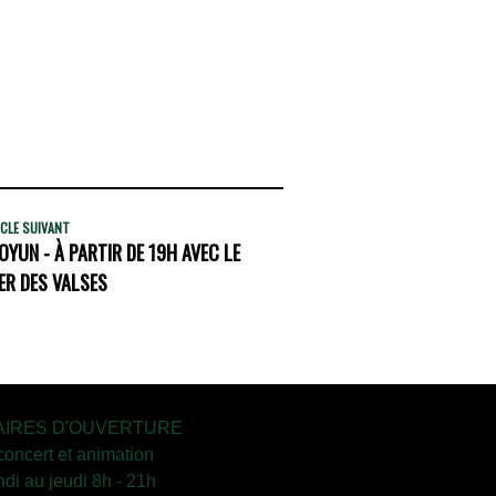
CLE SUIVANT
OYUN - À PARTIR DE 19H AVEC LE
R DES VALSES
IRES D'OUVERTURE
concert et animation
ndi au jeudi 8h - 21h