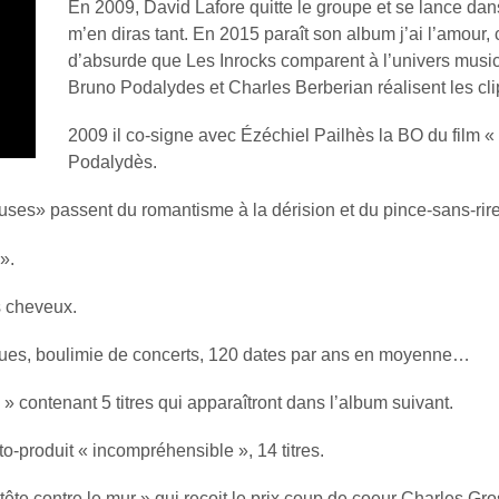
En 2009, David Lafore quitte le groupe et se lance dan
m’en diras tant. En 2015 paraît son album j’ai l’amou
d’absurde que Les Inrocks comparent à l’univers music
Bruno Podalydes et Charles Berberian réalisent les cli
2009 il co-signe avec Ézéchiel Pailhès la BO du film 
Podalydès.
ses» passent du romantisme à la dérision et du pince-sans-rire
».
s cheveux.
ques, boulimie de concerts, 120 dates par ans en moyenne…
 » contenant 5 titres qui apparaîtront dans l’album suivant.
o-produit « incompréhensible », 14 titres.
tête contre le mur » qui reçoit le prix coup de coeur Charles Gro