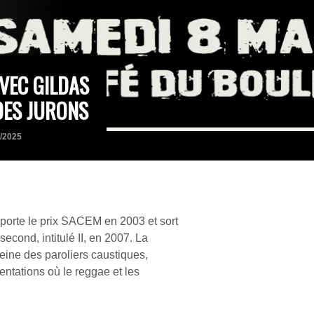
VEC GILDAS
DES JURONS
3/2025
mporte le prix SACEM en 2003 et sort
cond, intitulé II, en 2007. La
eine des paroliers caustiques,
ntations où le reggae et les