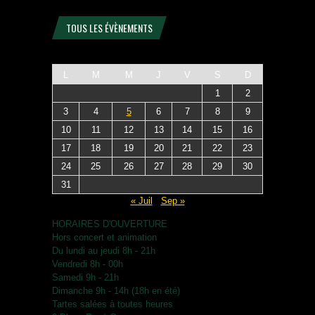
TOUS LES ÉVÈNEMENTS
L
M
M
J
V
S
D
1
2
3
4
5
6
7
8
9
10
11
12
13
14
15
16
17
18
19
20
21
22
23
24
25
26
27
28
29
30
31
« Juil
Sep »
HORAIRES D'OUVERTURE
Hors concert et animation
Du lundi au jeudi 8h - 21h
Vendredi 8h - 00h
Samedi 9h - 21h
Dimanche 9h - 14h (18h en été)
Tartes salées à toutes heures