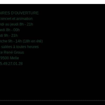
IRES D'OUVERTURE
concert et animation
ndi au jeudi 8h - 21h
edi 8h - 00h
i 9h - 21h
che 9h - 14h (18h en été)
s salées à toutes heures
ce René Grous
79500 Melle
 05.49.27.01.28