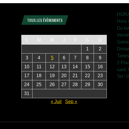
HORA
TOUS LES ÉVÈNEMENTS
Hors 
Du lu
Vendr
L
M
M
J
V
S
D
Samed
1
2
Diman
Tarte
3
4
5
6
7
8
9
2 Pla
10
11
12
13
14
15
16
sard 
17
18
19
20
21
22
23
Tel :
24
25
26
27
28
29
30
31
« Juil
Sep »