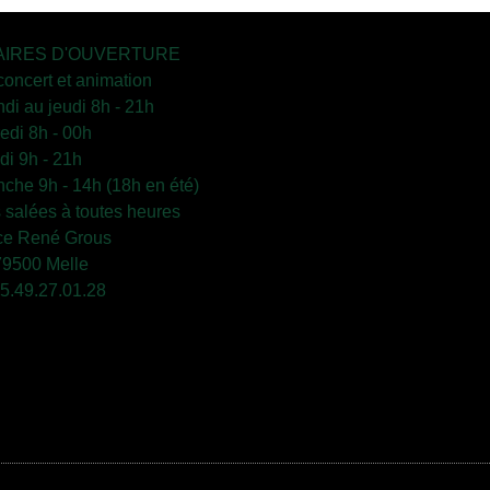
IRES D'OUVERTURE
concert et animation
ndi au jeudi 8h - 21h
edi 8h - 00h
i 9h - 21h
che 9h - 14h (18h en été)
s salées à toutes heures
ce René Grous
79500 Melle
 05.49.27.01.28