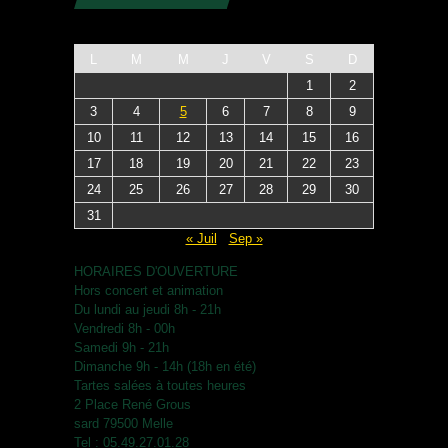
L
M
M
J
V
S
D
1
2
3
4
5
6
7
8
9
10
11
12
13
14
15
16
17
18
19
20
21
22
23
24
25
26
27
28
29
30
31
« Juil
Sep »
HORAIRES D'OUVERTURE
Hors concert et animation
Du lundi au jeudi 8h - 21h
Vendredi 8h - 00h
Samedi 9h - 21h
Dimanche 9h - 14h (18h en été)
Tartes salées à toutes heures
2 Place René Grous
sard 79500 Melle
Tel : 05.49.27.01.28