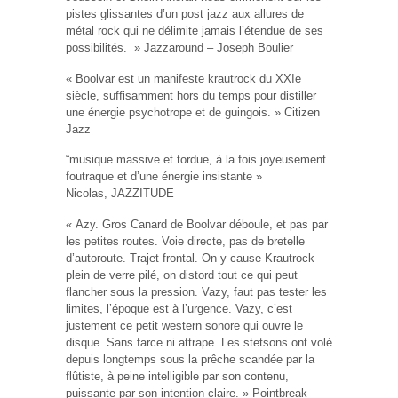
pistes glissantes d’un post jazz aux allures de
métal rock qui ne délimite jamais l’étendue de ses
possibilités. » Jazzaround – Joseph Boulier
« Boolvar est un manifeste krautrock du XXIe
siècle, suffisamment hors du temps pour distiller
une énergie psychotrope et de guingois. » Citizen
Jazz
“musique massive et tordue, à la fois joyeusement
foutraque et d’une énergie insistante »
Nicolas,
JAZZITUDE
« Azy. Gros Canard de Boolvar déboule, et pas par
les petites routes. Voie directe, pas de bretelle
d’autoroute. Trajet frontal. On y cause Krautrock
plein de verre pilé, on distord tout ce qui peut
flancher sous la pression. Vazy, faut pas tester les
limites, l’époque est à l’urgence. Vazy, c’est
justement ce petit western sonore qui ouvre le
disque. Sans farce ni attrape. Les stetsons ont volé
depuis longtemps sous la prêche scandée par la
flûtiste, à peine intelligible par son contenu,
puissante par son intention claire. »
Pointbreak –