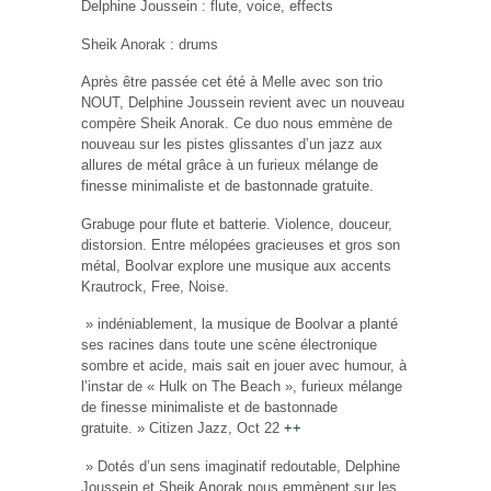
Delphine Joussein : flute, voice, effects
Sheik Anorak : drums
Après être passée cet été à Melle avec son trio
NOUT, Delphine Joussein revient avec un nouveau
compère Sheik Anorak. Ce duo nous emmène de
nouveau sur les pistes glissantes d’un jazz aux
allures de métal grâce à un furieux mélange de
finesse minimaliste et de bastonnade gratuite.
Grabuge pour flute et batterie. Violence, douceur,
distorsion. Entre mélopées gracieuses et gros son
métal, Boolvar explore une musique aux accents
Krautrock, Free, Noise.
» indéniablement, la musique de Boolvar a planté
ses racines dans toute une scène électronique
sombre et acide, mais sait en jouer avec humour, à
l’instar de « Hulk on The Beach », furieux mélange
de finesse minimaliste et de bastonnade
gratuite. »
Citizen Jazz
, Oct 22
++
» Dotés d’un sens imaginatif redoutable, Delphine
Joussein et Sheik Anorak nous emmènent sur les