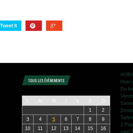
Tweet It
HORA
TOUS LES ÉVÈNEMENTS
Hors 
Du lu
Vendr
L
M
M
J
V
S
D
Samed
1
2
Diman
Tarte
3
4
5
6
7
8
9
2 Pla
10
11
12
13
14
15
16
sard 