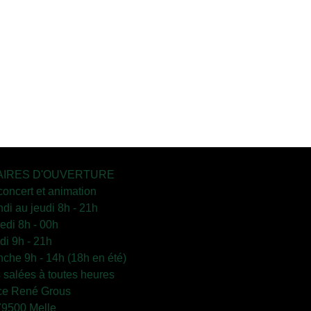
IRES D'OUVERTURE
concert et animation
ndi au jeudi 8h - 21h
edi 8h - 00h
i 9h - 21h
che 9h - 14h (18h en été)
s salées à toutes heures
ce René Grous
79500 Melle