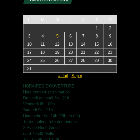
L
M
M
J
V
S
D
1
2
3
4
5
6
7
8
9
10
11
12
13
14
15
16
17
18
19
20
21
22
23
24
25
26
27
28
29
30
31
« Juil
Sep »
HORAIRES D'OUVERTURE
Hors concert et animation
Du lundi au jeudi 8h - 21h
Vendredi 8h - 00h
Samedi 9h - 21h
Dimanche 9h - 14h (18h en été)
Tartes salées à toutes heures
2 Place René Grous
sard 79500 Melle
Tel : 05.49.27.01.28