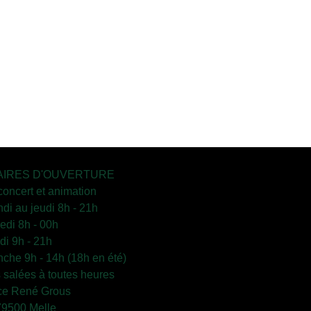
IRES D'OUVERTURE
concert et animation
ndi au jeudi 8h - 21h
edi 8h - 00h
i 9h - 21h
che 9h - 14h (18h en été)
s salées à toutes heures
ce René Grous
79500 Melle