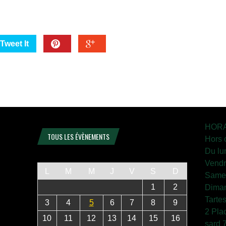
Tweet It
HORA
TOUS LES ÉVÈNEMENTS
Hors 
Du lu
Vendr
L
M
M
J
V
S
D
Samed
1
2
Diman
Tarte
3
4
5
6
7
8
9
2 Pla
10
11
12
13
14
15
16
sard 