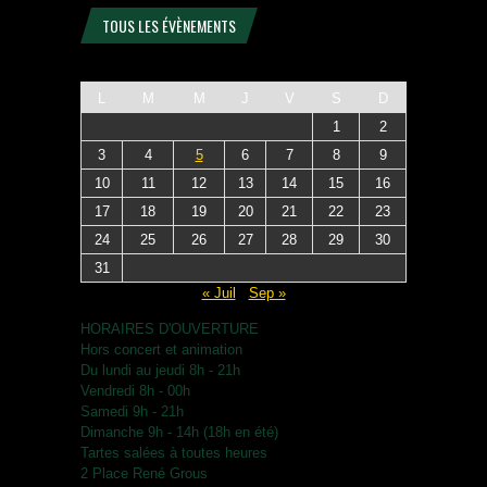
TOUS LES ÉVÈNEMENTS
L
M
M
J
V
S
D
1
2
3
4
5
6
7
8
9
10
11
12
13
14
15
16
17
18
19
20
21
22
23
24
25
26
27
28
29
30
31
« Juil
Sep »
HORAIRES D'OUVERTURE
Hors concert et animation
Du lundi au jeudi 8h - 21h
Vendredi 8h - 00h
Samedi 9h - 21h
Dimanche 9h - 14h (18h en été)
Tartes salées à toutes heures
2 Place René Grous