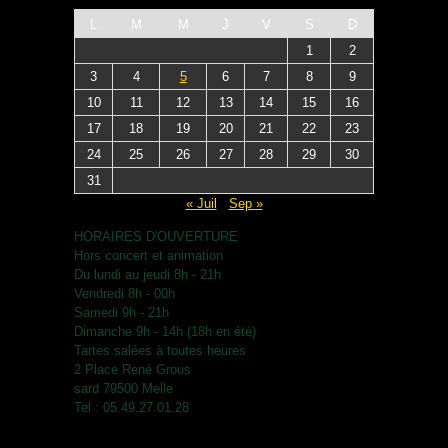
L
M
M
J
V
S
D
1
2
3
4
5
6
7
8
9
10
11
12
13
14
15
16
17
18
19
20
21
22
23
24
25
26
27
28
29
30
31
« Juil
Sep »
HORAIRES D'OUVERTURE
Hors concert et animation
Du lundi au jeudi 8h - 21h
Vendredi 8h - 00h
Samedi 9h - 21h
Dimanche 9h - 14h (18h en été)
Tartes salées à toutes heures
2 Place René Grous
sard 79500 Melle
Tel : 05.49.27.01.28